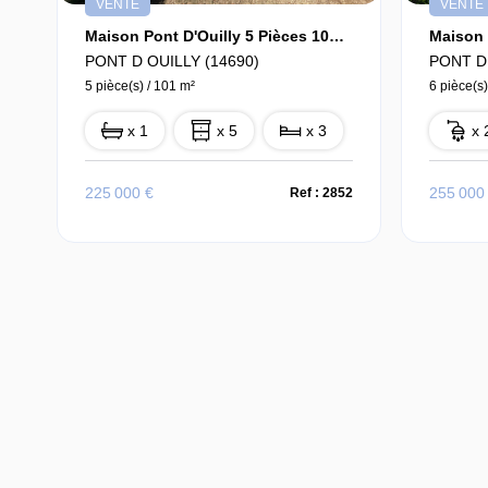
VENTE
VENTE
Maison Pont D'Ouilly 5 Pièces 101 M2
PONT D OUILLY (14690)
PONT D 
5 pièce(s) / 101 m²
6 pièce(s)
x 1
x 5
x 3
x 
225 000 €
255 000
Ref : 2852