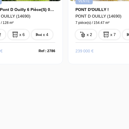
VENTE
Maison Pont D Ouilly 6 Pièce(s) 0128 M2
PONT D'OUILLY !
OUILLY (14690)
PONT D OUILLY (14690)
 / 128 m²
7 pièce(s) / 154.47 m²
2
x 6
x 4
x 2
x 7
 €
239 000 €
Ref : 2786