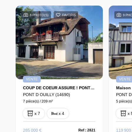
8 PHOTO(S)
FAVORIS
9 PH
VENTE
VENTE
COUP DE COEUR ASSURE ! PONT D'OUILLY !
PONT D OUILLY (14690)
PONT D 
7 pièce(s) / 209 m²
5 pièce(s)
x 7
x 4
x 
285 000 €
119 900
Ref : 2821