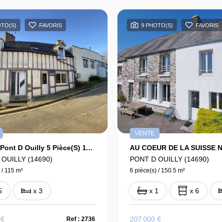
OTO(S)
FAVORIS
9 PHOTO(S)
FAVORIS
VENTE
Maison Pont D Ouilly 5 Pièce(s) 115 M2
OUILLY (14690)
PONT D OUILLY (14690)
 / 115 m²
6 pièce(s) / 150.5 m²
5
x 3
x 1
x 6
 €
207 000 €
Ref : 2736