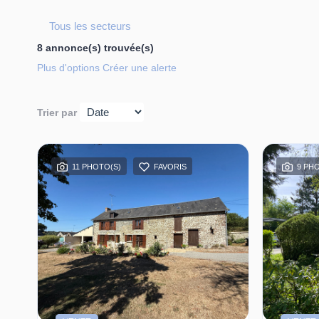
Tous les secteurs
8 annonce(s) trouvée(s)
Plus d'options
Créer une alerte
Trier par
11 PHOTO(S)
FAVORIS
9 PH