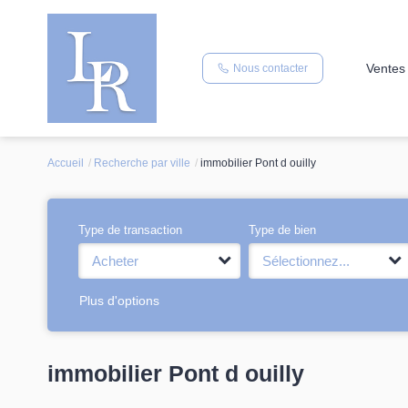
Ventes
Nous contacter
Accueil
Recherche par ville
immobilier Pont d ouilly
Type de transaction
Type de bien
Acheter
Sélectionnez...
Plus d'options
immobilier Pont d ouilly