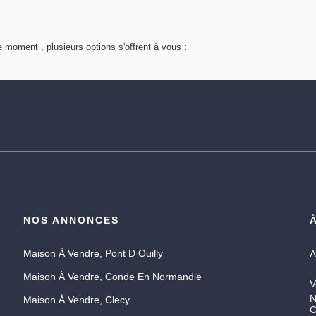
 moment , plusieurs options s'offrent à vous :
NOS ANNONCES
Maison À Vendre, Pont D Ouilly
A
Maison À Vendre, Conde En Normandie
V
N
Maison À Vendre, Clecy