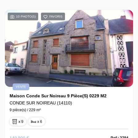
10 PHOTO(S)
FAVORIS
VENTE
Maison Conde Sur Noireau 9 Pièce(s) 0229 M2
CONDE SUR NOIREAU (14110)
9 pièce(s) / 229 m²
x 9
x 6