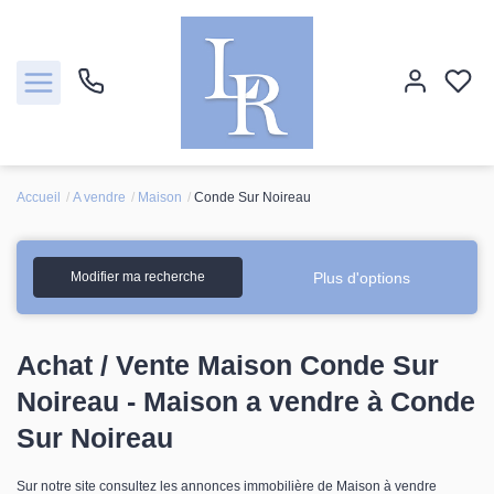
Accueil
A vendre
Maison
Conde Sur Noireau
Ventes
Locations
Plus d'options
Modifier ma recherche
Estimation
Achat / Vente Maison Conde Sur
Biens vendus
Noireau - Maison a vendre à Conde
Sur Noireau
Notre agence
Sur notre site consultez les annonces immobilière de Maison à vendre