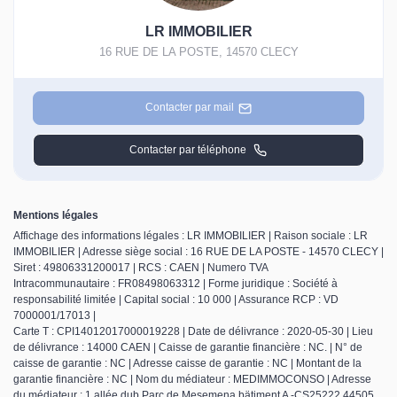
LR IMMOBILIER
16 RUE DE LA POSTE
,
14570
CLECY
Contacter par mail
Contacter par téléphone
Mentions légales
Affichage des informations légales : LR IMMOBILIER | Raison sociale : LR
IMMOBILIER | Adresse siège social : 16 RUE DE LA POSTE - 14570 CLECY |
Siret : 49806331200017 | RCS : CAEN | Numero TVA
Intracommunautaire : FR08498063312 | Forme juridique : Société à
responsabilité limitée | Capital social : 10 000 | Assurance RCP : VD
7000001/17013 |
Carte T : CPI14012017000019228 | Date de délivrance : 2020-05-30 | Lieu
de délivrance : 14000 CAEN | Caisse de garantie financière : NC. | N° de
caisse de garantie : NC | Adresse caisse de garantie : NC | Montant de la
garantie financière : NC | Nom du médiateur : MEDIMMOCONSO | Adresse
du médiateur : 1 allée dub Parc de Mesemena bätiment A -CS25222 44505