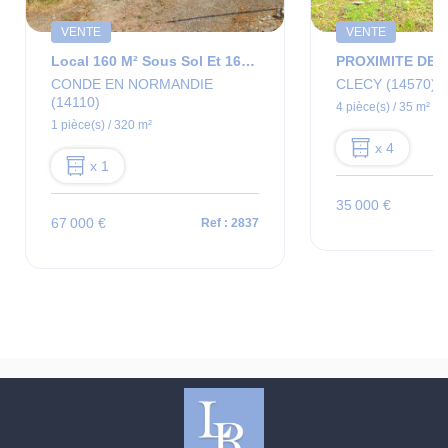
VENTE
VENTE
Local 160 M² Sous Sol Et 160m² RDC Sur Un Terrain De 509m²
CONDE EN NORMANDIE
CLECY (14570)
(14110)
4 pièce(s) / 35 m²
1 pièce(s) / 320 m²
x 4
x 1
35 000 €
67 000 €
Ref : 2837