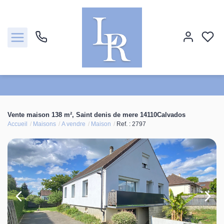
Ventes
Vente maison 138 m², Saint denis de mere 14110Calvados
Accueil
Maisons
A vendre
Maison
Ref. : 2797
Locations
Estimation
Biens vendus
Notre agence