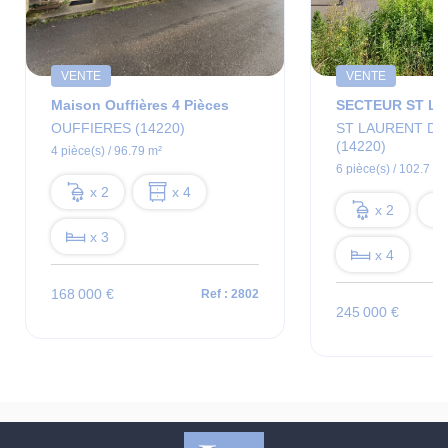
VENTE
VENTE
Maison Ouffières 4 Pièces
OUFFIERES (14220)
ST LAURENT DE
(14220)
4 pièce(s) / 96.79 m²
6 pièce(s) / 102.7 m²
x 2
x 4
x 2
x 3
x 4
168 000 €
Ref : 2802
245 000 €