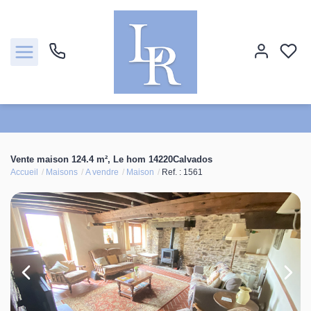
Ventes
Vente maison 124.4 m², Le hom 14220Calvados
Accueil
Maisons
A vendre
Maison
Ref. : 1561
Locations
Estimation
Biens vendus
Notre agence