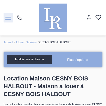
Accueil
A louer
Maison
CESNY BOIS HALBOUT
Ventes
Locations
Plus d'options
Modifier ma recherche
Estimation
Location Maison CESNY BOIS
Biens vendus
HALBOUT - Maison a louer à
CESNY BOIS HALBOUT
Notre agence
Sur notre site consultez les annonces immobilière de Maison à louer CESNY