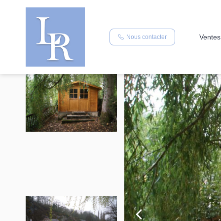
Ventes
Nous contacter
Vente terrain 58 m², Clecy 14570Calvados
Accueil
Terrains
Ref. : 1283