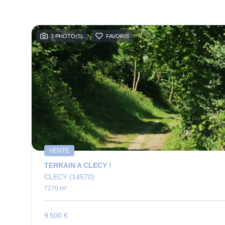
3 PHOTO(S)
FAVORIS
VENTE
TERRAIN A CLECY !
CLECY (14570)
7270 m²
9 500 €