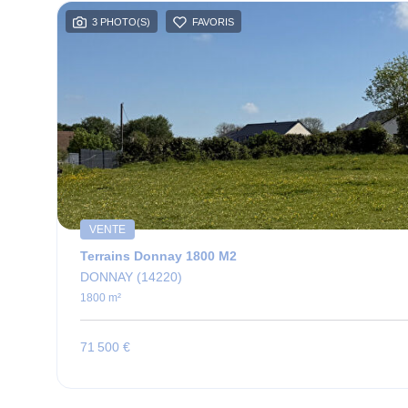
3 PHOTO(S)
FAVORIS
VENTE
Terrains Donnay 1800 M2
DONNAY (14220)
1800 m²
71 500 €