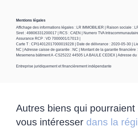
Mentions légales
Affichage des informations légales : LR IMMOBILIER | Raison sociale 
Siret : 49806331200017 | RCS : CAEN | Numero TVA Intracommunautaire : F
Assurance RCP : VD 7000001/17013 |
Carte T : CPI14012017000019228 | Date de délivrance : 2020-05-30 | Lieu
NC | Adresse caisse de garantie : NC | Montant de la garantie financiè
Mesemena bätiment A -CS25222 44505 LA BAULE CEDEX | Adresse du s
Entreprise juridiquement et financièrement indépendante
Autres biens qui pourraient
vous intéresser
dans la rég