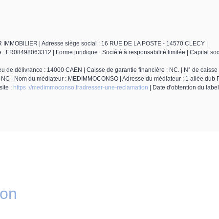
: LR IMMOBILIER | Adresse siège social : 16 RUE DE LA POSTE - 14570 CLECY |
R08498063312 | Forme juridique : Société à responsabilité limitée | Capital soci
 de délivrance : 14000 CAEN | Caisse de garantie financière : NC. | N° de caisse 
re : NC | Nom du médiateur : MEDIMMOCONSO | Adresse du médiateur : 1 allée dub 
ite :
https ://medimmoconso.fradresser-une-reclamation
| Date d'obtention du labe
ion