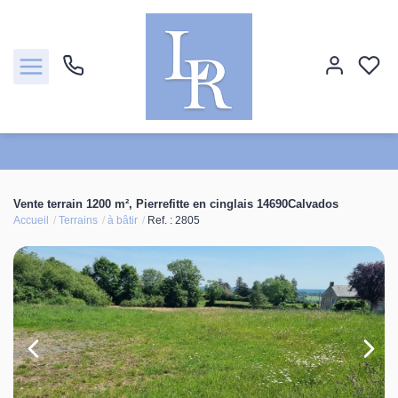
Ventes
Vente terrain 1200 m², Pierrefitte en cinglais 14690Calvados
Accueil
Terrains
à bâtir
Ref. : 2805
Locations
Estimation
Biens vendus
Notre agence