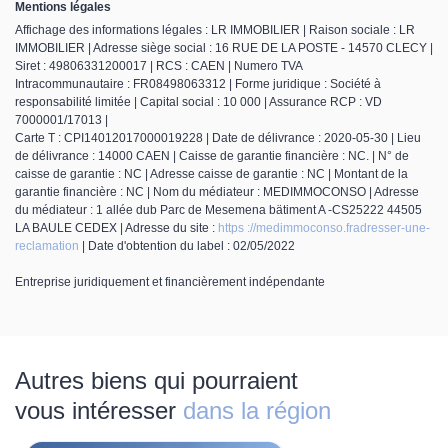
Mentions légales
Affichage des informations légales : LR IMMOBILIER | Raison sociale : LR
IMMOBILIER | Adresse siège social : 16 RUE DE LA POSTE - 14570 CLECY |
Siret : 49806331200017 | RCS : CAEN | Numero TVA
Intracommunautaire : FR08498063312 | Forme juridique : Société à
responsabilité limitée | Capital social : 10 000 | Assurance RCP : VD
7000001/17013 |
Carte T : CPI14012017000019228 | Date de délivrance : 2020-05-30 | Lieu
de délivrance : 14000 CAEN | Caisse de garantie financière : NC. | N° de
caisse de garantie : NC | Adresse caisse de garantie : NC | Montant de la
garantie financière : NC | Nom du médiateur : MEDIMMOCONSO | Adresse
du médiateur : 1 allée dub Parc de Mesemena bätiment A -CS25222 44505
LA BAULE CEDEX | Adresse du site :
https ://medimmoconso.fradresser-une-
reclamation
| Date d'obtention du label : 02/05/2022
Entreprise juridiquement et financièrement indépendante
Autres biens qui pourraient
vous intéresser
dans la région