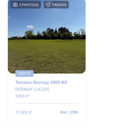
3 PHOTO(S)
FAVORIS
VENTE
Terrains Donnay 1800 M2
DONNAY (14220)
1800 m²
71 500 €
Ref : 2785