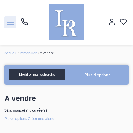
Accueil
Immobilier
A vendre
Ventes
Locations
Plus d'options
Modifier ma recherche
Estimation
A vendre
Biens vendus
52 annonce(s) trouvée(s)
Plus d'options
Créer une alerte
Notre agence