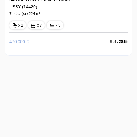
USSY (14420)
7 pièce(s) / 224 m²
x 2
x 7
x 3
470 000 €
Ref : 2845