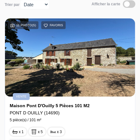
Afficher la carte
Trier par
Contact
11 PHOTO(S)
FAVORIS
VENTE
Maison Pont D'Ouilly 5 Pièces 101 M2
PONT D OUILLY (14690)
5 pièce(s) / 101 m²
x 1
x 5
x 3