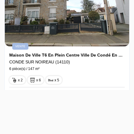
VENTE
Maison De Ville T6 En Plein Centre Ville De Condé En Normandie
CONDE SUR NOIREAU (14110)
6 pièce(s) / 147 m²
x 2
x 6
x 5
187 000 €
Ref : 2782