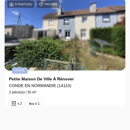
6 PHOTO(S)
FAVORIS
VENTE
Petite Maison De Ville À Rénover
CONDE EN NORMANDIE (14110)
2 pièce(s) / 35 m²
x 2
x 1
29 000 €
Ref : 2824