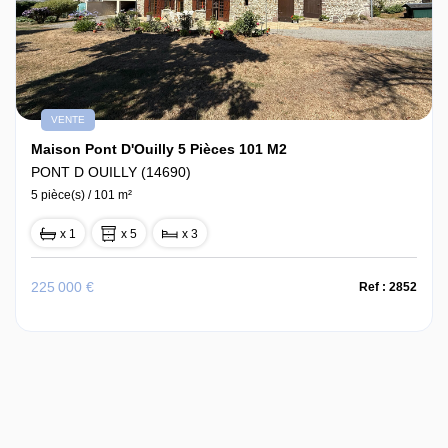
VENTE
Maison Pont D'Ouilly 5 Pièces 101 M2
PONT D OUILLY (14690)
5 pièce(s) / 101 m²
x 1
x 5
x 3
225 000 €
Ref : 2852