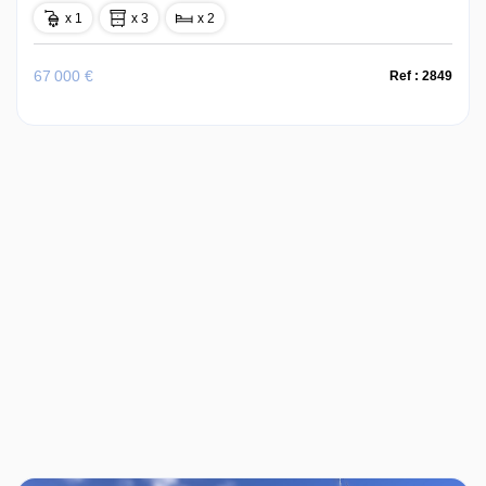
x 1
x 3
x 2
67 000 €
Ref : 2849