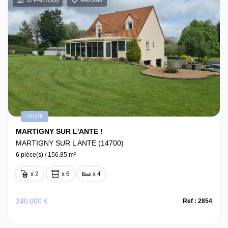
11 PHOTO(S)
FAVORIS
VENTE
MARTIGNY SUR L'ANTE !
MARTIGNY SUR L ANTE (14700)
6 pièce(s) / 156.85 m²
x 2
x 6
x 4
340 000 €
Ref : 2854