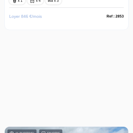
x 1
x 4
x 3
Loyer 846 €/mois
Ref : 2853